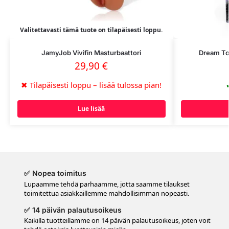
Valitettavasti tämä tuote on tilapäisesti loppu.
JamyJob Vivifin Masturbaattori
Dream Toy
29,90
€
✖
Tilapäisesti loppu – lisää tulossa pian!
Lue lisää
✅ Nopea toimitus
Lupaamme tehdä parhaamme, jotta saamme tilaukset
toimitettua asiakkaillemme mahdollisimman nopeasti.
✅ 14 päivän palautusoikeus
Kaikilla tuotteillamme on 14 päivän palautusoikeus, joten voit