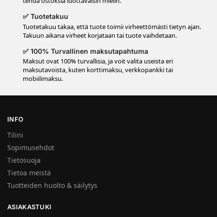
tehdä ostoksia luottavaisin mielin.
✅ Tuotetakuu
Tuotetakuu takaa, että tuote toimii virheettömästi tietyn ajan.
Takuun aikana virheet korjataan tai tuote vaihdetaan.
✅ 100% Turvallinen maksutapahtuma
Maksut ovat 100% turvallisia, ja voit valita useista eri
maksutavoista, kuten korttimaksu, verkkopankki tai
mobiilimaksu.
INFO
Tilini
Sopimusehdot
Tietosuoja
Tietoa meistä
Tuotteiden huolto & säilytys
ASIAKASTUKI