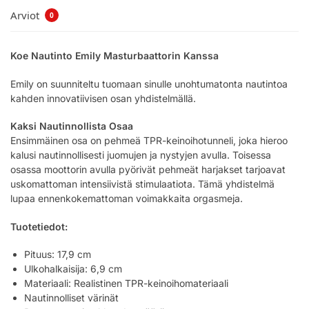
Arviot
0
Koe Nautinto Emily Masturbaattorin Kanssa
Emily on suunniteltu tuomaan sinulle unohtumatonta nautintoa
kahden innovatiivisen osan yhdistelmällä.
Kaksi Nautinnollista Osaa
Ensimmäinen osa on pehmeä TPR-keinoihotunneli, joka hieroo
kalusi nautinnollisesti juomujen ja nystyjen avulla. Toisessa
osassa moottorin avulla pyörivät pehmeät harjakset tarjoavat
uskomattoman intensiivistä stimulaatiota. Tämä yhdistelmä
lupaa ennenkokemattoman voimakkaita orgasmeja.
Tuotetiedot:
Pituus: 17,9 cm
Ulkohalkaisija: 6,9 cm
Materiaali: Realistinen TPR-keinoihomateriaali
Nautinnolliset värinät